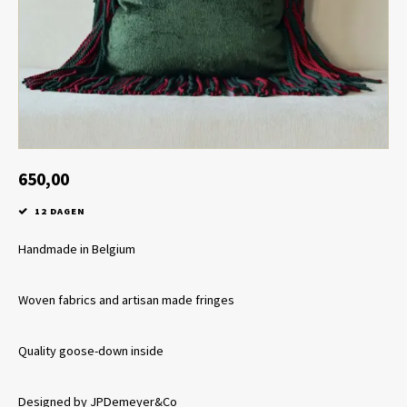
Tafel lampen draadloos
Plantenbakken
Objec
Dresso
Schalen & Servies
Plant
Dozen & Juwelenboxen
Kaars
Geurstokjes
650,00
12 DAGEN
Kunst
Handmade in Belgium
Object
Woven fabrics and artisan made fringes
Spellen
Quality goose-down inside
Designed by JPDemeyer&Co