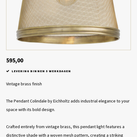
Tafel lampen draadloos
Plantenbakken
Objec
Dresso
Schalen & Servies
Plant
Dozen & Juwelenboxen
Kaars
Geurstokjes
595,00
LEVERING BINNEN 5 WERKDAGEN
Kunst
Vintage brass finish
Object
The Pendant Colindale by Eichholtz adds industrial elegance to your
Spellen
space with its bold design.
Crafted entirely from vintage brass, this pendant light features a
distinctive shade with a woven mesh pattern, creating a striking