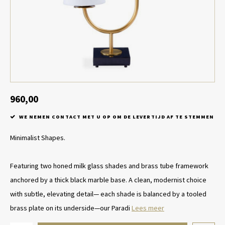
Tafel lampen draadloos
Plantenbakken
Objec
Dresso
Schalen & Servies
Plant
Dozen & Juwelenboxen
Kaars
Geurstokjes
960,00
WE NEMEN CONTACT MET U OP OM DE LEVERTIJD AF TE STEMMEN
Kunst
Minimalist Shapes.
Object
Featuring two honed milk glass shades and brass tube framework
Spellen
anchored by a thick black marble base. A clean, modernist choice
with subtle, elevating detail— each shade is balanced by a tooled
brass plate on its underside—our Paradi
Lees meer