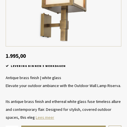
Tafel lampen draadloos
Plantenbakken
Objec
Dresso
Schalen & Servies
Plant
Dozen & Juwelenboxen
Kaars
Geurstokjes
1.995,00
LEVERING BINNEN 5 WERKDAGEN
Kunst
Antique brass finish | white glass
Object
Elevate your outdoor ambiance with the Outdoor Wall Lamp Riserva.
Spellen
Its antique brass finish and ethereal white glass fuse timeless allure
and contemporary flair. Designed for stylish, covered outdoor
spaces, this eleg
Lees meer