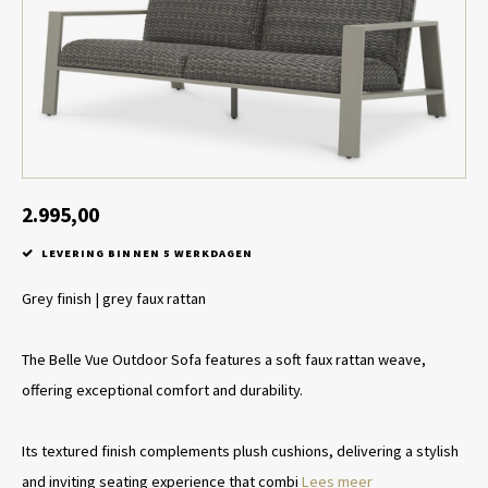
Tafel lampen draadloos
Plantenbakken
Objec
Dresso
Schalen & Servies
Plant
Dozen & Juwelenboxen
Kaars
Geurstokjes
2.995,00
LEVERING BINNEN 5 WERKDAGEN
Kunst
Grey finish | grey faux rattan
Object
The Belle Vue Outdoor Sofa features a soft faux rattan weave,
Spellen
offering exceptional comfort and durability.
Its textured finish complements plush cushions, delivering a stylish
and inviting seating experience that combi
Lees meer