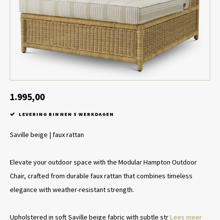
Tafel lampen draadloos
Plantenbakken
Objec
Dresso
Schalen & Servies
Plant
Dozen & Juwelenboxen
Kaars
Geurstokjes
1.995,00
LEVERING BINNEN 5 WERKDAGEN
Kunst
Saville beige | faux rattan
Object
Elevate your outdoor space with the Modular Hampton Outdoor
Spellen
Chair, crafted from durable faux rattan that combines timeless
elegance with weather-resistant strength.
Upholstered in soft Saville beige fabric with subtle str
Lees meer