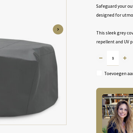
Safeguard your out
designed for utmo
This sleek grey cov
repellent and UV 
Toevoegen aan