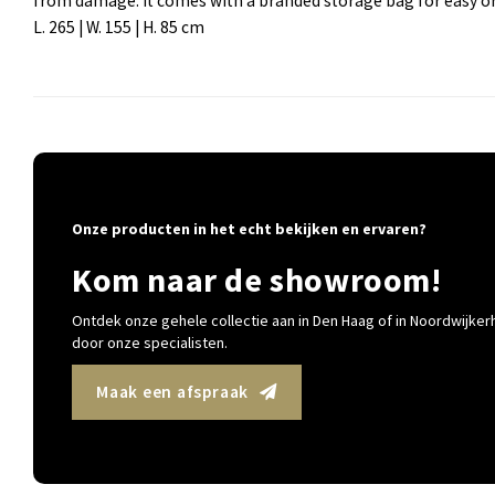
from damage. It comes with a branded storage bag for easy or
L. 265 | W. 155 | H. 85 cm
Onze producten in het echt bekijken en ervaren?
Kom naar de showroom!
Ontdek onze gehele collectie aan in Den Haag of in Noordwijkerh
door onze specialisten.
Maak een afspraak