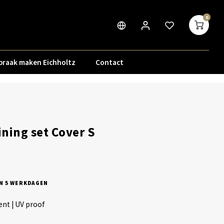
0
praak maken Eichholtz
Contact
ning set Cover S
N 5 WERKDAGEN
ent | UV proof