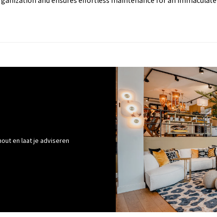
ganization and ensures effortless maintenance for an immaculate 
out en laat je adviseren