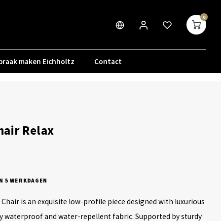
0
praak maken Eichholtz
Contact
air Relax
N 5 WERKDAGEN
Chair is an exquisite low-profile piece designed with luxurious
ey waterproof and water-repellent fabric. Supported by sturdy