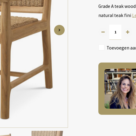
Grade A teak wood 
natural teak fini
L
Toevoegen aan