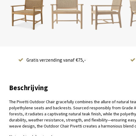
Gratis verzending vanaf €75,-
Beschrijving
The Pivetti Outdoor Chair gracefully combines the allure of natural tea
polyethylene seats and backrests. Sourced responsibly from Grade 
forests, it radiates a captivating natural teak finish, while the polyet
durability, weather resistance, strength, and flexibility—ensuring easy
weave design, the Outdoor Chair Pivetti creates a harmonious blend o