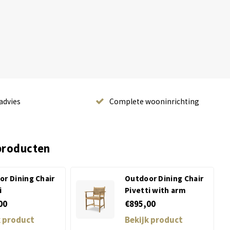
advies
Complete wooninrichting
producten
r Dining Chair
Outdoor Dining Chair
i
Pivetti with arm
00
€895,00
k product
Bekijk product