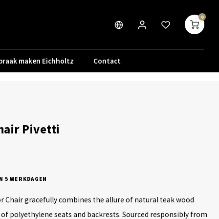
0
praak maken Eichholtz
Contact
air Pivetti
N 5 WERKDAGEN
r Chair gracefully combines the allure of natural teak wood
ty of polyethylene seats and backrests. Sourced responsibly from