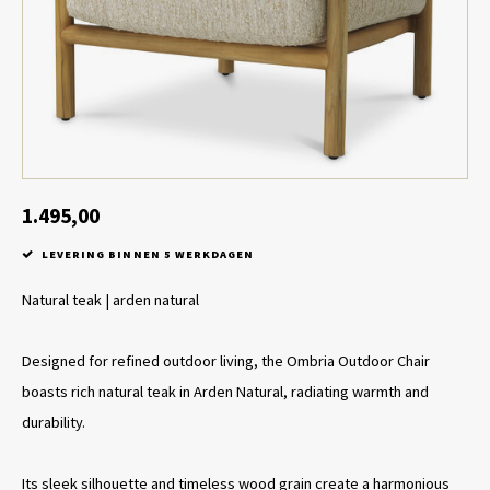
Tafel lampen draadloos
Plantenbakken
Objec
Dresso
Schalen & Servies
Plant
Dozen & Juwelenboxen
Kaars
Geurstokjes
1.495,00
LEVERING BINNEN 5 WERKDAGEN
Kunst
Natural teak | arden natural
Object
Designed for refined outdoor living, the Ombria Outdoor Chair
Spellen
boasts rich natural teak in Arden Natural, radiating warmth and
durability.
Its sleek silhouette and timeless wood grain create a harmonious