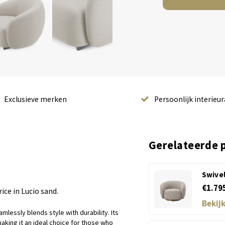
Exclusieve merken
Persoonlijk interieur
Gerelateerde 
Swivel
€1.79
rice in Lucio sand.
Bekij
mlessly blends style with durability. Its
making it an ideal choice for those who