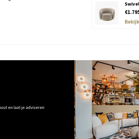
Swivel
€1.79
Bekij
out en laat je adviseren