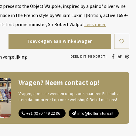
z presents the Object Walpole, inspired by a pair of silver wine
ade in the French style by William Lukin I (British, active 1699–
n’s first prime minister, Sir Robert Walpol
Lees meer
Toevoegen aan winkelwagen
 vergelijking
DEEL DIT PRODUCT:
Vragen? Neem contact op!
Vragen, speciale wensen of op zoek naar een Eichholtz-
item dat ontbreekt op onze webshop? Bel of mail ons!
+31 (0)70 449 22 86
info@hoffurniture.nl