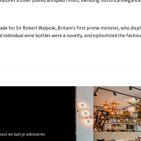
atures a silver plated antiqued finish, blending historical eleganc
made for Sir Robert Walpole, Britain's first prime minister, who di
d individual wine bottles were a novelty, and epitomized the fashi
out en laat je adviseren