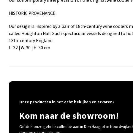
Our contemporary interpretation of the original wine cooler fe
HISTORIC PROVENANCE
Our design is inspired by a pair of 18th-century wine coolers 
called Houghton Hall. Such spectacular vessels designed to hol
18th-century England.
L. 32 | W. 30 | H. 30 cm
Onze producten in het echt bekijken en ervaren?
Kom naar de showroom!
Ontdek onze gehele collectie aan in Den Haag of in Noordwijkerh
door onze specialisten.