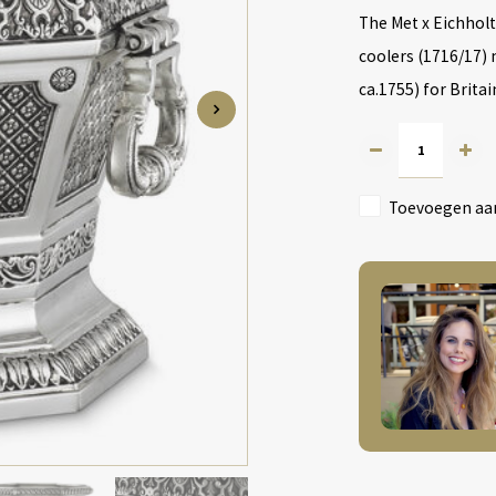
The Met x Eichholt
coolers (1716/17) m
ca.1755) for Britai
Toevoegen aan