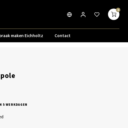
0
praak maken Eichholtz
Contact
lpole
N 5 WERKDAGEN
ed