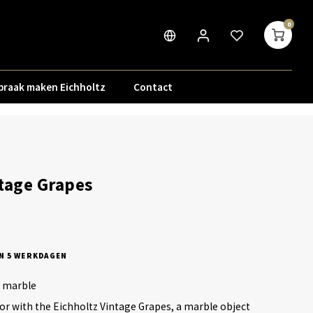
0
praak maken Eichholtz
Contact
tage Grapes
N 5 WERKDAGEN
d marble
ior with the Eichholtz Vintage Grapes, a marble object