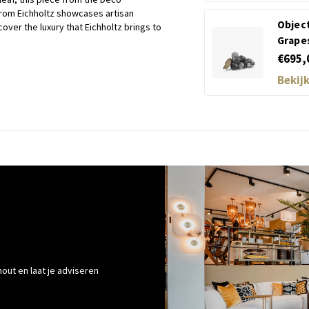
from Eichholtz showcases artisan
Objec
cover the luxury that Eichholtz brings to
Grape
€695,
Bekij
out en laat je adviseren