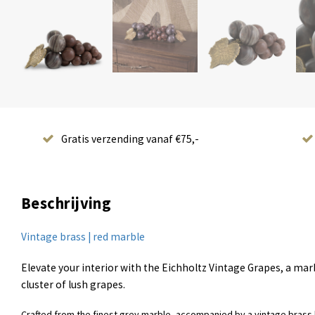
Gratis verzending vanaf €75,-
Beschrijving
Vintage brass | red marble
Elevate your interior with the Eichholtz Vintage Grapes, a marb
cluster of lush grapes.
Crafted from the finest grey marble, accompanied by a vintage brass 