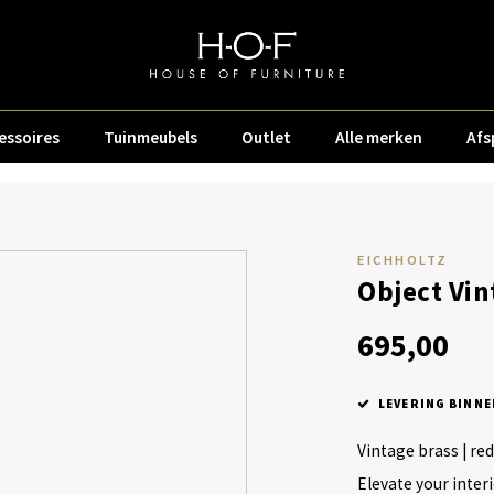
essoires
Tuinmeubels
Outlet
Alle merken
Afs
EICHHOLTZ
Object Vin
695,00
LEVERING BINNE
Vintage brass | re
Elevate your inter