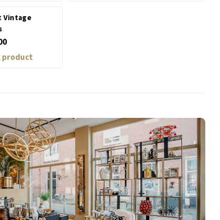
t Vintage
s
00
k product