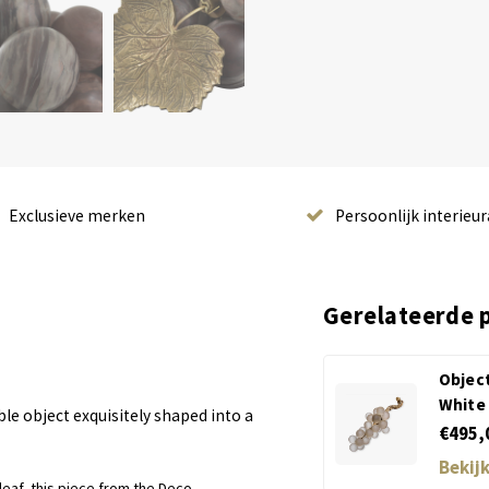
Exclusieve merken
Persoonlijk interieur
Gerelateerde 
Objec
White 
le object exquisitely shaped into a
€495,
Bekij
leaf, this piece from the Deco