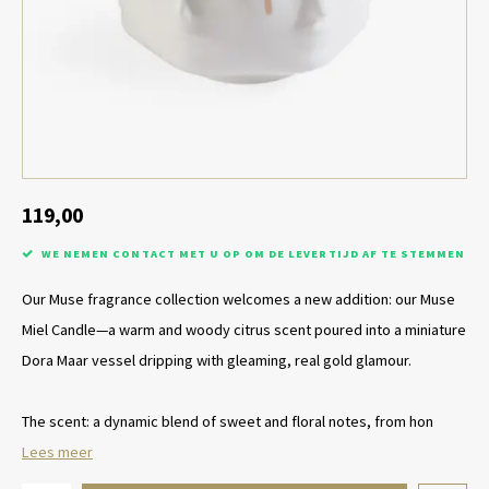
Tafel lampen draadloos
Plantenbakken
Objec
Dresso
Schalen & Servies
Plant
Dozen & Juwelenboxen
Kaars
Geurstokjes
119,00
WE NEMEN CONTACT MET U OP OM DE LEVERTIJD AF TE STEMMEN
Kunst
Our Muse fragrance collection welcomes a new addition: our Muse
Object
Miel Candle—a warm and woody citrus scent poured into a miniature
Dora Maar vessel dripping with gleaming, real gold glamour.
Spellen
The scent: a dynamic blend of sweet and floral notes, from hon
Lees meer