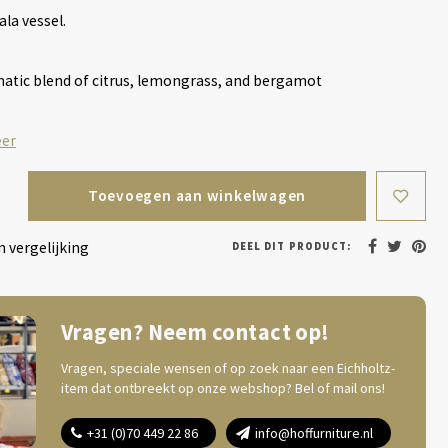
ala vessel.
matic blend of citrus, lemongrass, and bergamot
eer
Toevoegen aan winkelwagen
 vergelijking
DEEL DIT PRODUCT:
Vragen? Neem contact op!
Vragen, speciale wensen of op zoek naar een Eichholtz-
item dat ontbreekt op onze webshop? Bel of mail ons!
+31 (0)70 449 22 86
info@hoffurniture.nl