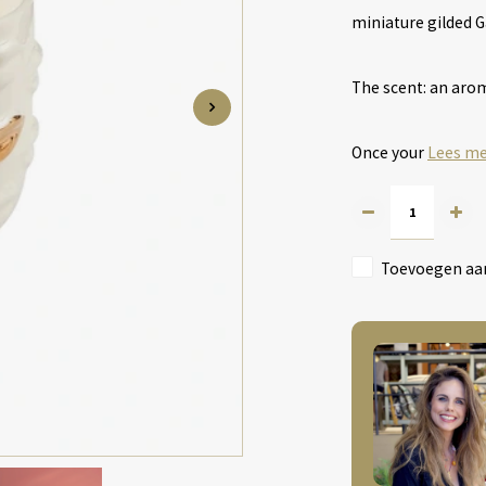
miniature gilded G
The scent: an aro
Once your
Lees m
Toevoegen aan