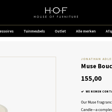
essoires
Tuinmeubels
Outlet
Alle merken
Afs
JONATHAN ADLE
Muse Bouc
155,00
WE NEMEN CONTA
Our Muse fragranc
Candle—a complex 