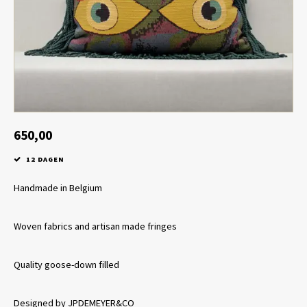
Tafel lampen draadloos
Plantenbakken
Objec
Dresso
Schalen & Servies
Plant
Dozen & Juwelenboxen
Kaars
Geurstokjes
650,00
12 DAGEN
Kunst
Handmade in Belgium
Object
Woven fabrics and artisan made fringes
Spellen
Quality goose-down filled
Designed by JPDEMEYER&CO