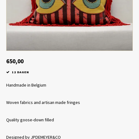
Tafel lampen draadloos
Plantenbakken
Objec
Dresso
Schalen & Servies
Plant
Dozen & Juwelenboxen
Kaars
Geurstokjes
650,00
12 DAGEN
Kunst
Handmade in Belgium
Object
Woven fabrics and artisan made fringes
Spellen
Quality goose-down filled
Designed by JPDEMEYER&CO