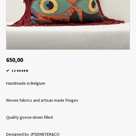
Tafel lampen draadloos
Plantenbakken
Objec
Dresso
Schalen & Servies
Plant
Dozen & Juwelenboxen
Kaars
Geurstokjes
650,00
12 DAGEN
Kunst
Handmade in Belgium
Object
Woven fabrics and artisan made fringes
Spellen
Quality goose-down filled
Designed by JPDEMEYER&CO