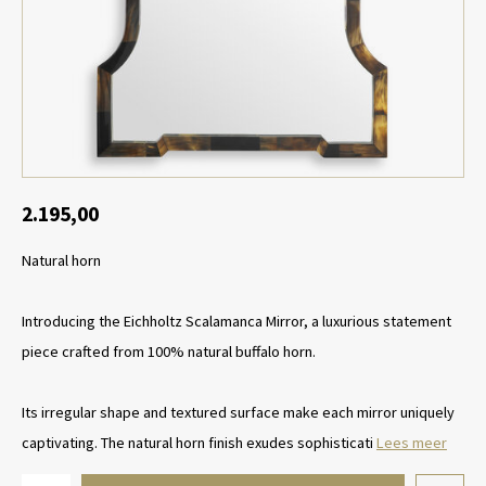
Tafel lampen draadloos
Plantenbakken
Objec
Dresso
Schalen & Servies
Plant
Dozen & Juwelenboxen
Kaars
Geurstokjes
2.195,00
Natural horn
Kunst
Object
Introducing the Eichholtz Scalamanca Mirror, a luxurious statement
piece crafted from 100% natural buffalo horn.
Spellen
Its irregular shape and textured surface make each mirror uniquely
captivating. The natural horn finish exudes sophisticati
Lees meer