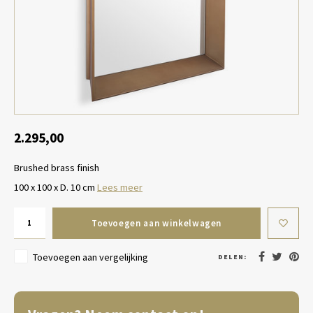
Tafel lampen draadloos
Plantenbakken
Objec
Dresso
Schalen & Servies
Plant
Dozen & Juwelenboxen
Kaars
Geurstokjes
2.295,00
Brushed brass finish
Kunst
100 x 100 x D. 10 cm
Lees meer
Object
Toevoegen aan winkelwagen
Spellen
Toevoegen aan vergelijking
DELEN: