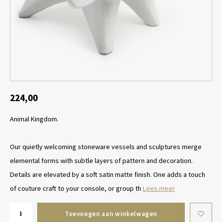
Tafel lampen draadloos
Plantenbakken
Objec
Dresso
Schalen & Servies
Plant
Dozen & Juwelenboxen
Kaars
Geurstokjes
224,00
Animal Kingdom.
Kunst
Object
Our quietly welcoming stoneware vessels and sculptures merge
elemental forms with subtle layers of pattern and decoration.
Spellen
Details are elevated by a soft satin matte finish. One adds a touch
of couture craft to your console, or group th
Lees meer
Toevoegen aan winkelwagen