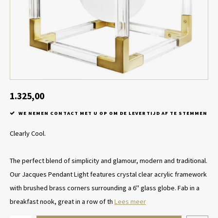
Tafel lampen draadloos
Plantenbakken
Objec
Dresso
Schalen & Servies
Plant
Dozen & Juwelenboxen
Kaars
Geurstokjes
1.325,00
WE NEMEN CONTACT MET U OP OM DE LEVERTIJD AF TE STEMMEN
Kunst
Clearly Cool.
Object
The perfect blend of simplicity and glamour, modern and traditional.
Spellen
Our Jacques Pendant Light features crystal clear acrylic framework
with brushed brass corners surrounding a 6" glass globe. Fab in a
breakfast nook, great in a row of th
Lees meer