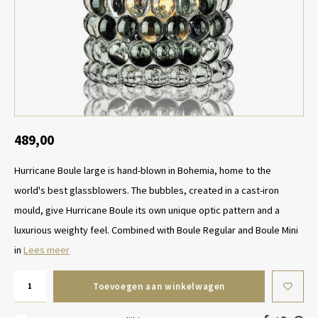
Tafel lampen draadloos
Plantenbakken
Objec
Dresso
Schalen & Servies
Plant
Dozen & Juwelenboxen
Kaars
Geurstokjes
489,00
Hurricane Boule large is hand-blown in Bohemia, home to the
Kunst
world's best glassblowers. The bubbles, created in a cast-iron
Object
mould, give Hurricane Boule its own unique optic pattern and a
luxurious weighty feel. Combined with Boule Regular and Boule Mini
Spellen
in
Lees meer
Toevoegen aan winkelwagen