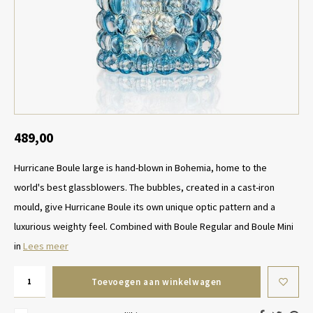
Tafel lampen draadloos
Plantenbakken
Objec
Dresso
Schalen & Servies
Plant
Dozen & Juwelenboxen
Kaars
Geurstokjes
489,00
Hurricane Boule large is hand-blown in Bohemia, home to the
Kunst
world's best glassblowers. The bubbles, created in a cast-iron
Object
mould, give Hurricane Boule its own unique optic pattern and a
luxurious weighty feel. Combined with Boule Regular and Boule Mini
Spellen
in
Lees meer
Toevoegen aan winkelwagen