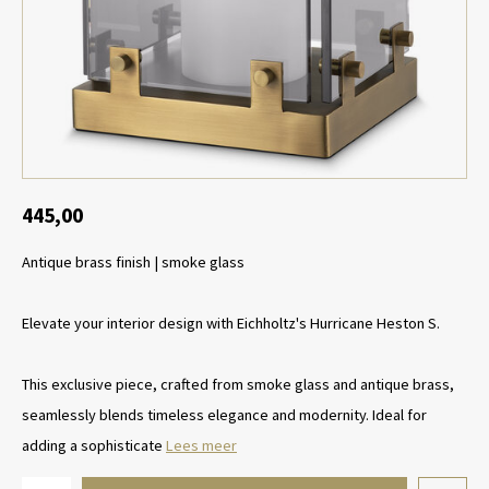
Tafel lampen draadloos
Plantenbakken
Objec
Dresso
Schalen & Servies
Plant
Dozen & Juwelenboxen
Kaars
Geurstokjes
445,00
Antique brass finish | smoke glass
Kunst
Object
Elevate your interior design with Eichholtz's Hurricane Heston S.
Spellen
This exclusive piece, crafted from smoke glass and antique brass,
seamlessly blends timeless elegance and modernity. Ideal for
adding a sophisticate
Lees meer