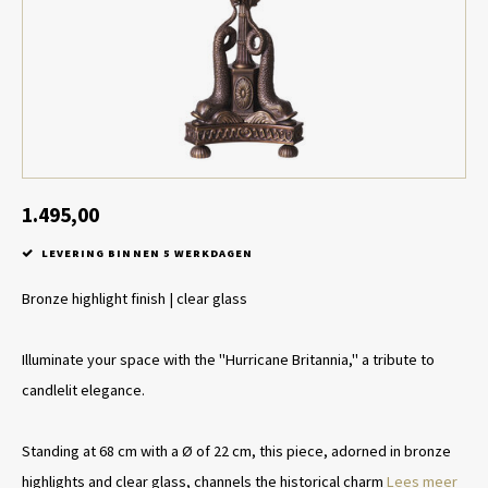
Tafel lampen draadloos
Plantenbakken
Objec
Dresso
Schalen & Servies
Plant
Dozen & Juwelenboxen
Kaars
Geurstokjes
1.495,00
LEVERING BINNEN 5 WERKDAGEN
Kunst
Bronze highlight finish | clear glass
Object
Illuminate your space with the "Hurricane Britannia," a tribute to
Spellen
candlelit elegance.
Standing at 68 cm with a Ø of 22 cm, this piece, adorned in bronze
highlights and clear glass, channels the historical charm
Lees meer