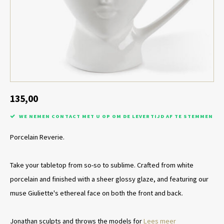
Tafel lampen draadloos
Plantenbakken
Objec
Dresso
Schalen & Servies
Plant
Dozen & Juwelenboxen
Kaars
Geurstokjes
135,00
WE NEMEN CONTACT MET U OP OM DE LEVERTIJD AF TE STEMMEN
Kunst
Porcelain Reverie.
Object
Take your tabletop from so-so to sublime. Crafted from white
Spellen
porcelain and finished with a sheer glossy glaze, and featuring our
muse Giuliette's ethereal face on both the front and back.
Jonathan sculpts and throws the models for
Lees meer