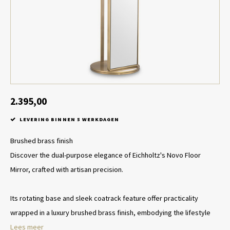
Tafel lampen draadloos
Plantenbakken
Objec
Dresso
Schalen & Servies
Plant
Dozen & Juwelenboxen
Kaars
Geurstokjes
2.395,00
LEVERING BINNEN 5 WERKDAGEN
Kunst
Brushed brass finish
Object
Discover the dual-purpose elegance of Eichholtz's Novo Floor
Mirror, crafted with artisan precision.
Spellen
Its rotating base and sleek coatrack feature offer practicality
wrapped in a luxury brushed brass finish, embodying the lifestyle
Lees meer