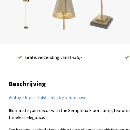
Gratis verzending vanaf €75,-
Beschrijving
Vintage brass finish | black granite base
Illuminate your decor with the Seraphina Floor Lamp, featurin
timeless elegance.
The bamboo-inspired stand adds a touch of organic sophistication, pe