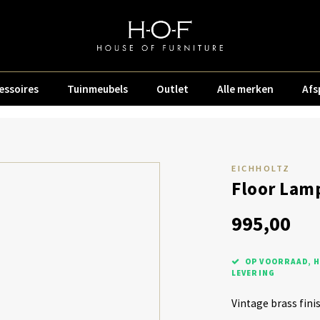
essoires
Tuinmeubels
Outlet
Alle merken
Afs
EICHHOLTZ
Floor Lam
995,00
OP VOORRAAD, H
LEVERING
Vintage brass fini