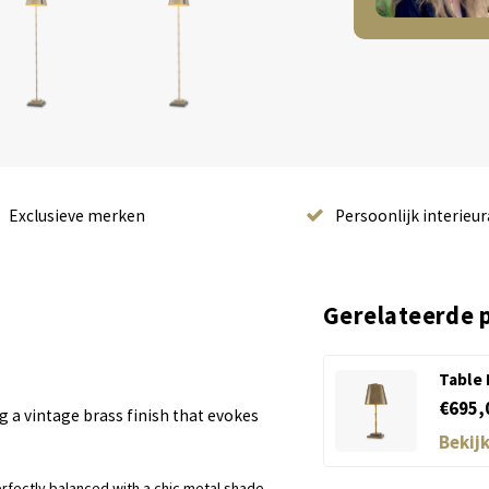
Exclusieve merken
Persoonlijk interieur
Gerelateerde 
Table
€695,
g a vintage brass finish that evokes
Bekij
rfectly balanced with a chic metal shade.