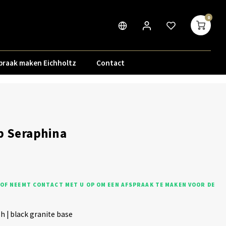
0
praak maken Eichholtz
Contact
p Seraphina
OF NEEMT CONTACT MET U OP OM EEN AFSPRAAK TE MAKEN VOOR DE
sh | black granite base