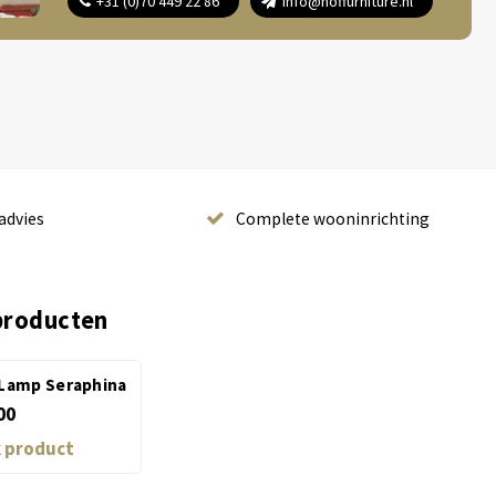
+31 (0)70 449 22 86
info@hoffurniture.nl
advies
Complete wooninrichting
producten
 Lamp Seraphina
00
k product