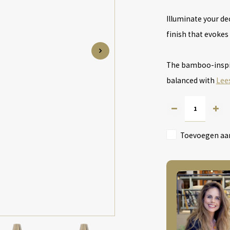
Illuminate your de
finish that evokes
The bamboo-inspir
balanced with
Lee
Toevoegen aan