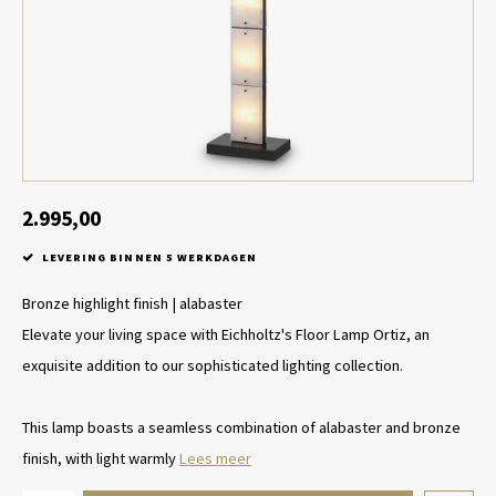
Tafel lampen draadloos
Plantenbakken
Objec
Dresso
Schalen & Servies
Plant
Dozen & Juwelenboxen
Kaars
Geurstokjes
2.995,00
LEVERING BINNEN 5 WERKDAGEN
Kunst
Bronze highlight finish | alabaster
Object
Elevate your living space with Eichholtz's Floor Lamp Ortiz, an
exquisite addition to our sophisticated lighting collection.
Spellen
This lamp boasts a seamless combination of alabaster and bronze
finish, with light warmly
Lees meer