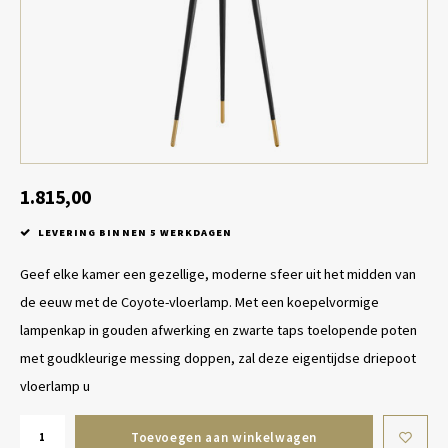
Tafel lampen draadloos
Plantenbakken
Objec
Dresso
Schalen & Servies
Plant
Dozen & Juwelenboxen
Kaars
Geurstokjes
1.815,00
LEVERING BINNEN 5 WERKDAGEN
Kunst
Geef elke kamer een gezellige, moderne sfeer uit het midden van
Object
de eeuw met de Coyote-vloerlamp. Met een koepelvormige
lampenkap in gouden afwerking en zwarte taps toelopende poten
Spellen
met goudkleurige messing doppen, zal deze eigentijdse driepoot
vloerlamp u
Toevoegen aan winkelwagen