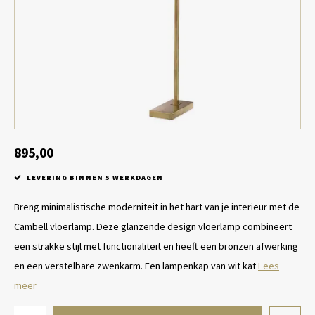
Tafel lampen draadloos
Plantenbakken
Objec
Dresso
Schalen & Servies
Plant
Dozen & Juwelenboxen
Kaars
Geurstokjes
895,00
Kunst
LEVERING BINNEN 5 WERKDAGEN
Object
Breng minimalistische moderniteit in het hart van je interieur met de
Cambell vloerlamp. Deze glanzende design vloerlamp combineert
Spellen
een strakke stijl met functionaliteit en heeft een bronzen afwerking
en een verstelbare zwenkarm. Een lampenkap van wit kat
Lees
meer