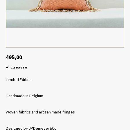
Tafel lampen draadloos
Plantenbakken
Objec
Dresso
Schalen & Servies
Plant
Dozen & Juwelenboxen
Kaars
Geurstokjes
495,00
12 DAGEN
Kunst
Limited Edition
Object
Handmade in Belgium
Spellen
Woven fabrics and artisan made fringes
Designed by JPDemeyer&Co