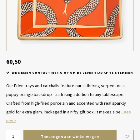
Tafel lampen draadloos
Plantenbakken
Objec
Dresso
Schalen & Servies
Plant
Dozen & Juwelenboxen
Kaars
Geurstokjes
60,50
WE NEMEN CONTACT MET U OP OM DE LEVERTIJD AF TE STEMMEN
Kunst
Our Eden trays and catchalls feature our slithering serpent on a
Object
poppy orange backdrop—a striking addition to any tablescape.
Crafted from high-fired porcelain and accented with real sparkly
Spellen
gold for extra glam. Packaged in a nifty gift box, it makes a pe
Lees
meer
Toevoegen aan winkelwagen