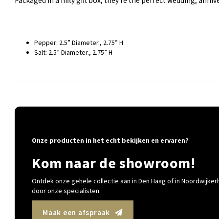
Packaged in a nifty gift box, they're the perfect wedding, anniv
Pepper: 2.5” Diameter., 2.75” H
Salt: 2.5” Diameter., 2.75” H
Onze producten in het echt bekijken en ervaren?
Kom naar de showroom!
Ontdek onze gehele collectie aan in Den Haag of in Noordwijkerh
door onze specialisten.
Maak een afspraak