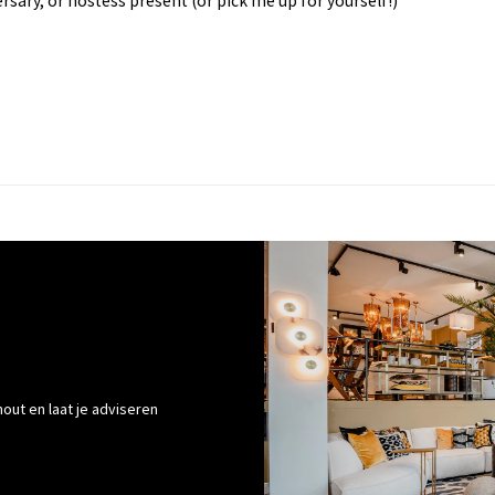
ersary, or hostess present (or pick me up for yourself!)
out en laat je adviseren