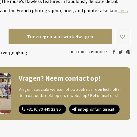
 the muse's flawless features in fabulously delicate detail.
Maar, the French photographer, poet, and painter also kno
Lees
Toevoegen aan winkelwagen
 vergelijking
DEEL DIT PRODUCT:
Vragen? Neem contact op!
Vragen, speciale wensen of op zoek naar een Eichholtz-
item dat ontbreekt op onze webshop? Bel of mail ons!
+31 (0)70 449 22 86
info@hoffurniture.nl