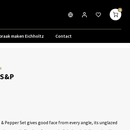
0
praak maken Eichholtz
Contact
R
 S&P
 & Pepper Set gives good face from every angle, its unglazed