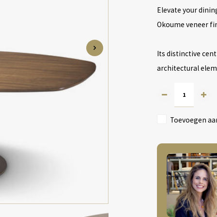
Elevate your dini
Okoume veneer fin
Its distinctive cen
architectural elem
Toevoegen aan