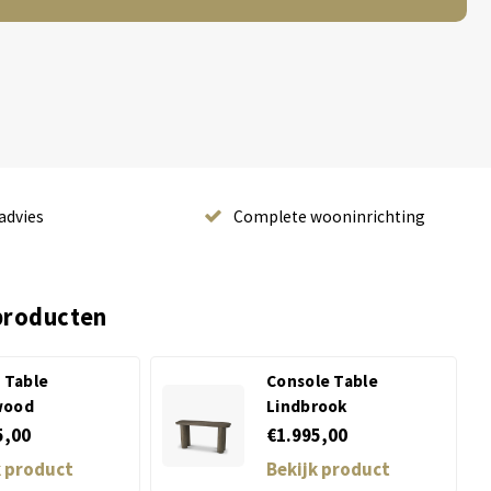
advies
Complete wooninrichting
producten
 Table
Console Table
wood
Lindbrook
5,00
€1.995,00
k product
Bekijk product