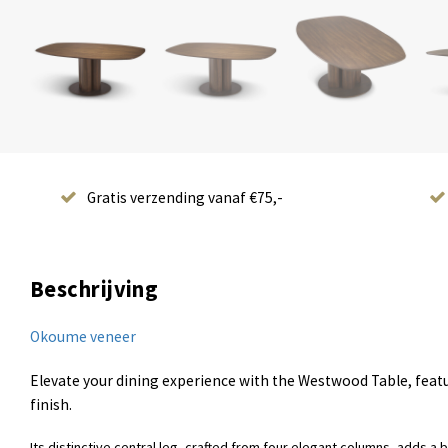
Gratis verzending vanaf €75,-
Beschrijving
Okoume veneer
Elevate your dining experience with the Westwood Table, fe
finish.
Its distinctive central leg, crafted from four elegant columns, adds a 