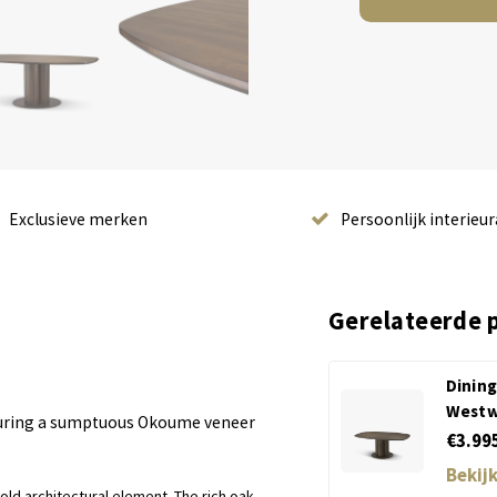
Exclusieve merken
Persoonlijk interieur
Gerelateerde 
Dining
West
aturing a sumptuous Okoume veneer
€3.99
Bekij
bold architectural element. The rich oak