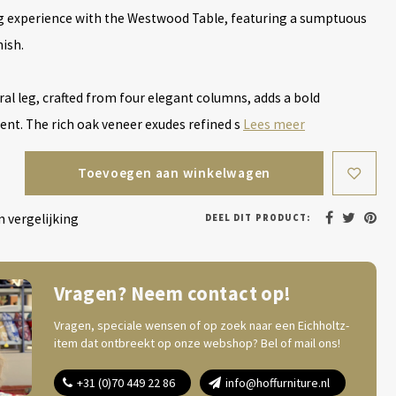
ng experience with the Westwood Table, featuring a sumptuous
ish.
tral leg, crafted from four elegant columns, adds a bold
ent. The rich oak veneer exudes refined s
Lees meer
Toevoegen aan winkelwagen
 vergelijking
DEEL DIT PRODUCT:
Vragen? Neem contact op!
Vragen, speciale wensen of op zoek naar een Eichholtz-
item dat ontbreekt op onze webshop? Bel of mail ons!
+31 (0)70 449 22 86
info@hoffurniture.nl