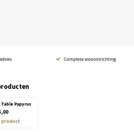
advies
Complete wooninrichting
producten
 Table Papyrus
5,00
k product