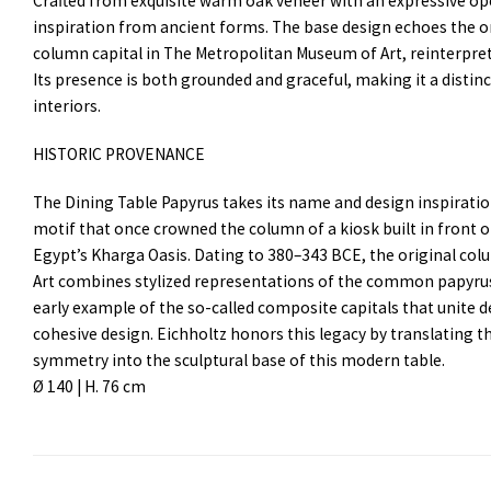
Crafted from exquisite warm oak veneer with an expressive ope
inspiration from ancient forms. The base design echoes the o
column capital in The Metropolitan Museum of Art, reinterpre
Its presence is both grounded and graceful, making it a distinc
interiors.
HISTORIC PROVENANCE
The Dining Table Papyrus takes its name and design inspiratio
motif that once crowned the column of a kiosk built in front o
Egypt’s Kharga Oasis. Dating to 380–343 BCE, the original c
Art combines stylized representations of the common papyrus
early example of the so-called composite capitals that unite 
cohesive design. Eichholtz honors this legacy by translating t
symmetry into the sculptural base of this modern table.
Ø 140 | H. 76 cm