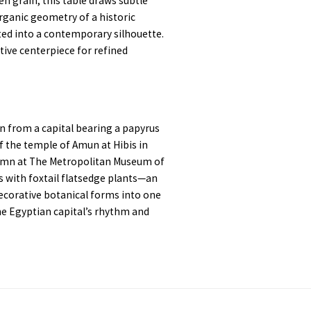
n grain, this table draws subtle
rganic geometry of a historic
ted into a contemporary silhouette.
tive centerpiece for refined
n from a capital bearing a papyrus
f the temple of Amun at Hibis in
olumn at The Metropolitan Museum of
 with foxtail flatsedge plants—an
decorative botanical forms into one
he Egyptian capital’s rhythm and