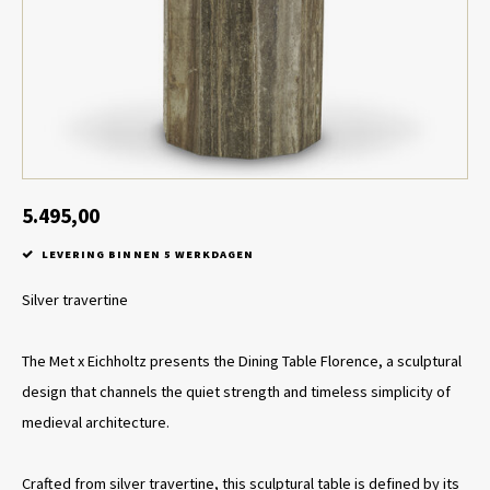
Tafel lampen draadloos
Plantenbakken
Objec
Dresso
Schalen & Servies
Plant
Dozen & Juwelenboxen
Kaars
Geurstokjes
5.495,00
LEVERING BINNEN 5 WERKDAGEN
Kunst
Silver travertine
Object
The Met x Eichholtz presents the Dining Table Florence, a sculptural
Spellen
design that channels the quiet strength and timeless simplicity of
medieval architecture.
Crafted from silver travertine, this sculptural table is defined by its