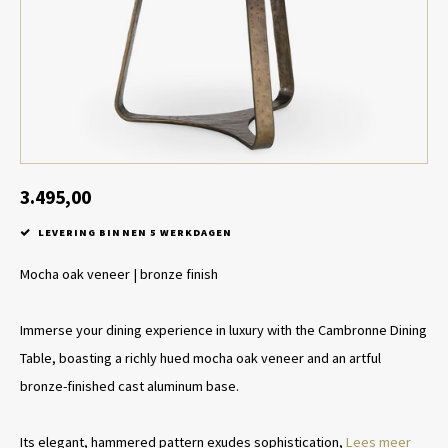
Tafel lampen draadloos
Plantenbakken
Objec
Dresso
Schalen & Servies
Plant
Dozen & Juwelenboxen
Kaars
Geurstokjes
3.495,00
LEVERING BINNEN 5 WERKDAGEN
Kunst
Mocha oak veneer | bronze finish
Object
Immerse your dining experience in luxury with the Cambronne Dining
Spellen
Table, boasting a richly hued mocha oak veneer and an artful
bronze-finished cast aluminum base.
Its elegant, hammered pattern exudes sophistication,
Lees meer