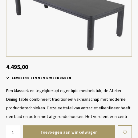
Tafel lampen draadloos
Plantenbakken
Objec
Dresso
Schalen & Servies
Plant
Dozen & Juwelenboxen
Kaars
Geurstokjes
4.495,00
Kunst
LEVERING BINNEN 5 WERKDAGEN
Object
Een klassiek en tegelijkertijd eigentijds meubelstuk, de Atelier
Dining Table combineert traditioneel vakmanschap met moderne
Spellen
productietechnieken. Deze eettafel van antraciet eikenfineer heeft
een blad en poten met afgeronde hoeken. Het verdient een centr
Toevoegen aan winkelwagen