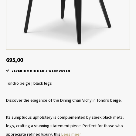
Tafel lampen draadloos
Plantenbakken
Objec
Dresso
Schalen & Servies
Plant
Dozen & Juwelenboxen
Kaars
Geurstokjes
695,00
LEVERING BINNEN 5 WERKDAGEN
Kunst
Tondro beige | black legs
Object
Discover the elegance of the Dining Chair Vichy in Tondro beige.
Spellen
Its sumptuous upholstery is complemented by sleek black metal
legs, crafting a stunning statement piece. Perfect for those who
appreciate refined luxury, this
Lees meer