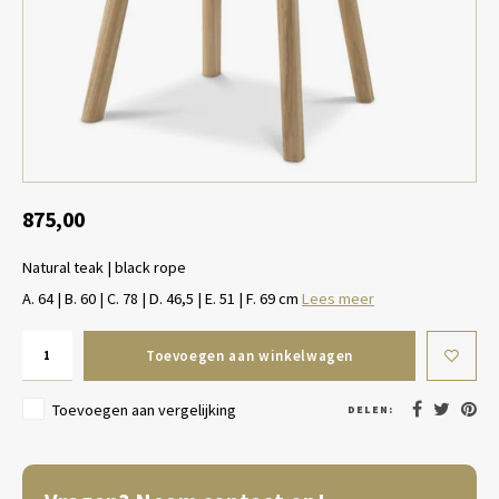
Tafel lampen draadloos
Plantenbakken
Objec
Dresso
Schalen & Servies
Plant
Dozen & Juwelenboxen
Kaars
Geurstokjes
875,00
Natural teak | black rope
Kunst
A. 64 | B. 60 | C. 78 | D. 46,5 | E. 51 | F. 69 cm
Lees meer
Object
Toevoegen aan winkelwagen
Spellen
Toevoegen aan vergelijking
DELEN: