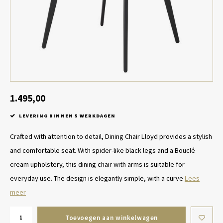
Tafel lampen draadloos
Plantenbakken
Objec
Dresso
Schalen & Servies
Plant
Dozen & Juwelenboxen
Kaars
Geurstokjes
1.495,00
LEVERING BINNEN 5 WERKDAGEN
Kunst
Crafted with attention to detail, Dining Chair Lloyd provides a stylish
Object
and comfortable seat. With spider-like black legs and a Bouclé
cream upholstery, this dining chair with arms is suitable for
Spellen
everyday use. The design is elegantly simple, with a curve
Lees
meer
Toevoegen aan winkelwagen