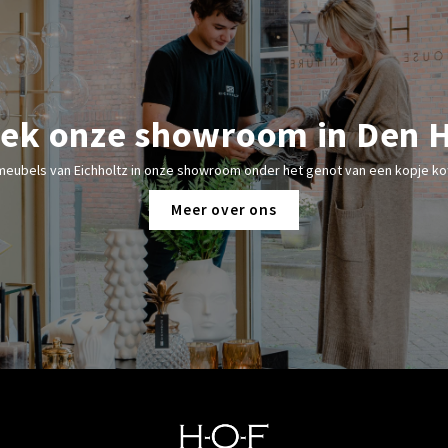
ek onze showroom in Den 
meubels van Eichholtz in onze showroom onder het genot van een kopje kof
Meer over ons