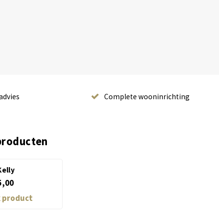
advies
Complete wooninrichting
producten
Kelly
5,00
k product