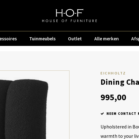
essoires
Tuinmeubels
Outlet
Alle merken
Afs
EICHHOLTZ
Dining Cha
995,00
NEEM CONTACT M
Upholstered in Bou
warmth to your liv