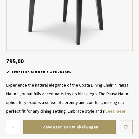
Tafel lampen draadloos
Plantenbakken
Objec
Dresso
Schalen & Servies
Plant
Dozen & Juwelenboxen
Kaars
Geurstokjes
795,00
LEVERING BINNEN 5 WERKDAGEN
Kunst
Experience the natural elegance of the Costa Dining Chair in Pausa
Object
Natural, beautifully accentuated by its black legs. The Pausa Natural
upholstery exudes a sense of serenity and comfort, making it a
Spellen
perfect fit for any dining setting. Embrace style and r
Lees meer
Toevoegen aan winkelwagen