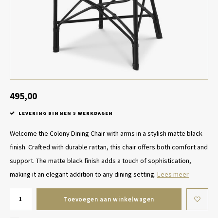
Tafel lampen draadloos
Plantenbakken
Objec
Dresso
Schalen & Servies
Plant
Dozen & Juwelenboxen
Kaars
Geurstokjes
495,00
LEVERING BINNEN 5 WERKDAGEN
Kunst
Welcome the Colony Dining Chair with arms in a stylish matte black
Object
finish. Crafted with durable rattan, this chair offers both comfort and
support. The matte black finish adds a touch of sophistication,
Spellen
making it an elegant addition to any dining setting.
Lees meer
Toevoegen aan winkelwagen