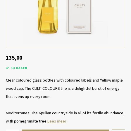
Tafel lampen draadloos
Plantenbakken
Objec
Dresso
Schalen & Servies
Plant
Dozen & Juwelenboxen
Kaars
Geurstokjes
135,00
10 DAGEN
Kunst
Clear coloured glass bottles with coloured labels and Yellow maple
Object
wood cap. The CULTI COLOURS line is a delightful burst of energy
that livens up every room.
Spellen
Mediterranea: The Apulian countryside in all of its fertile abundance,
with pomegranate tree
Lees meer