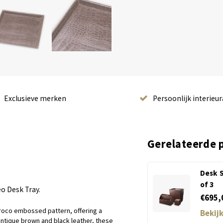
Exclusieve merken
Persoonlijk interieur
Gerelateerde 
Desk S
of 3
eo Desk Tray.
€695,
 croco embossed pattern, offering a
Bekij
 antique brown and black leather, these