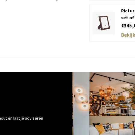
Pictu
set of
€345,
Bekij
out en laat je adviseren