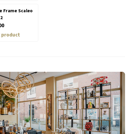
re Frame Scaleo
 2
00
k product