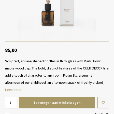
Tafel lampen draadloos
Plantenbakken
Objec
Dresso
Schalen & Servies
Plant
Dozen & Juwelenboxen
Kaars
Geurstokjes
85,00
Sculpted, square-shaped bottles in thick glass with Dark Brown
Kunst
maple wood cap. The bold, distinct features of the CULTI DECOR line
Object
add a touch of character to any room. Ficum Blu: a summer
afternoon of our childhood: an afternoon snack of freshly picked j
Spellen
Lees meer
Toevoegen aan winkelwagen