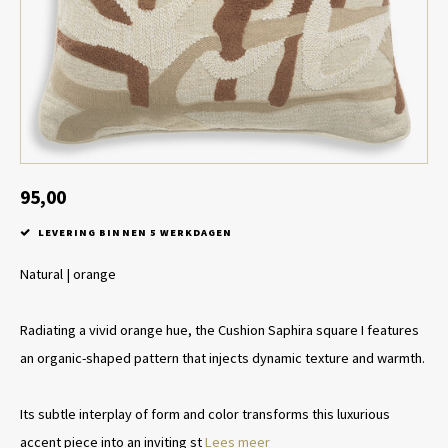
Tafel lampen draadloos
Plantenbakken
Objec
Dresso
Schalen & Servies
Plant
Dozen & Juwelenboxen
Kaars
Geurstokjes
95,00
LEVERING BINNEN 5 WERKDAGEN
Kunst
Natural | orange
Object
Radiating a vivid orange hue, the Cushion Saphira square I features
Spellen
an organic-shaped pattern that injects dynamic texture and warmth.
Its subtle interplay of form and color transforms this luxurious
accent piece into an inviting st
Lees meer